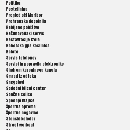
Politika
Posteljnina
Pregled oči Maribor
Prehranska dopolnila
Rabljeno pohištvo
Računovodski servis
Restavracije Izola
Robotska gps kosilnica
Rolete
Servis telefonov
Servisi in popravila elektronike
Sindrom karpalnega kanala
Smrad iz odtoka
Snegolovi
Sodobni klicni center
Sončne celice
Spodnje majice
Športna oprema
Športne nogavice
Stenski koledar
Street workout