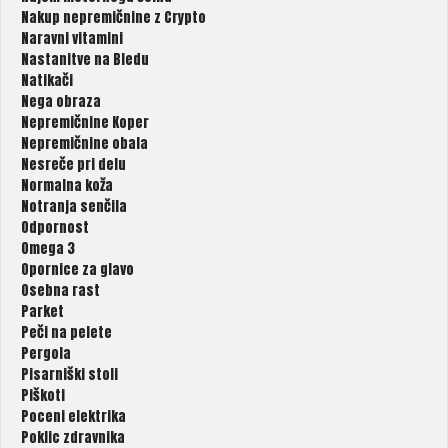
Nakup nepremičnine z Crypto
Naravni vitamini
Nastanitve na Bledu
Natikači
Nega obraza
Nepremičnine Koper
Nepremičnine obala
Nesreče pri delu
Normalna koža
Notranja senčila
Odpornost
Omega 3
Opornice za glavo
Osebna rast
Parket
Peči na pelete
Pergola
Pisarniški stoli
Piškoti
Poceni elektrika
Poklic zdravnika