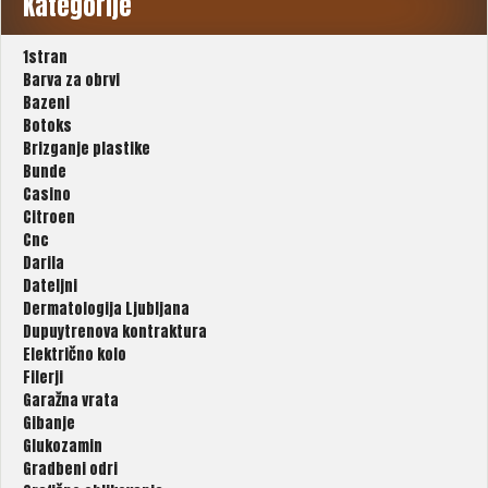
Kategorije
1stran
Barva za obrvi
Bazeni
Botoks
Brizganje plastike
Bunde
Casino
Citroen
Cnc
Darila
Dateljni
Dermatologija Ljubljana
Dupuytrenova kontraktura
Električno kolo
Filerji
Garažna vrata
Gibanje
Glukozamin
Gradbeni odri