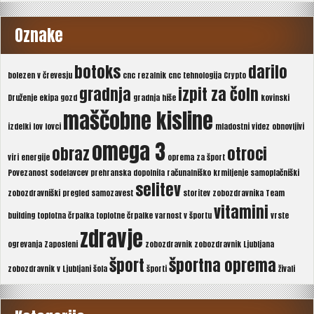
Oznake
botoks
darilo
bolezen v črevesju
cnc rezalnik
cnc tehnologija
Crypto
gradnja
izpit za čoln
Druženje
ekipa
gozd
gradnja hiše
kovinski
maščobne kisline
izdelki
lov
lovci
mladostni videz
obnovljivi
omega 3
obraz
otroci
viri energije
oprema za šport
Povezanost sodelavcev
prehranska dopolnila
računalniško krmiljenje
samoplačniški
selitev
zobozdravniški pregled
samozavest
storitev zobozdravnika
Team
vitamini
building
toplotna črpalka
toplotne črpalke
varnost v športu
vrste
zdravje
ogrevanja
Zaposleni
zobozdravnik
zobozdravnik Ljubljana
šport
športna oprema
zobozdravnik v Ljubljani
šola
športi
živali