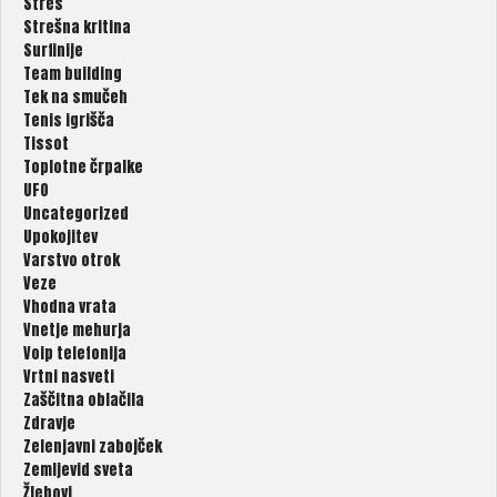
Stres
Strešna kritina
Surfinije
Team building
Tek na smučeh
Tenis igrišča
Tissot
Toplotne črpalke
UFO
Uncategorized
Upokojitev
Varstvo otrok
Veze
Vhodna vrata
Vnetje mehurja
Voip telefonija
Vrtni nasveti
Zaščitna oblačila
Zdravje
Zelenjavni zabojček
Zemljevid sveta
Žlebovi