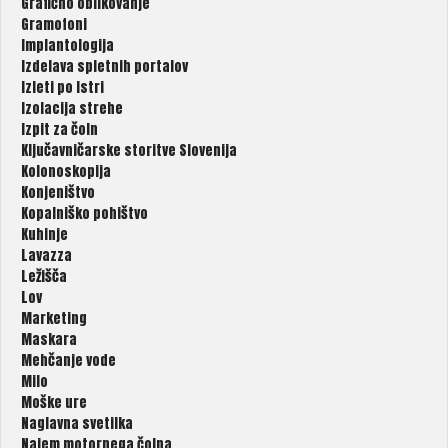
Grafično oblikovanje
Gramofoni
Implantologija
Izdelava spletnih portalov
Izleti po Istri
Izolacija strehe
Izpit za čoln
Ključavničarske storitve Slovenija
Kolonoskopija
Konjeništvo
Kopalniško pohištvo
Kuhinje
Lavazza
Ležišča
Lov
Marketing
Maskara
Mehčanje vode
Milo
Moške ure
Naglavna svetilka
Najem motornega čolna