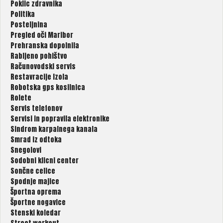
Poklic zdravnika
Politika
Posteljnina
Pregled oči Maribor
Prehranska dopolnila
Rabljeno pohištvo
Računovodski servis
Restavracije Izola
Robotska gps kosilnica
Rolete
Servis telefonov
Servisi in popravila elektronike
Sindrom karpalnega kanala
Smrad iz odtoka
Snegolovi
Sodobni klicni center
Sončne celice
Spodnje majice
Športna oprema
Športne nogavice
Stenski koledar