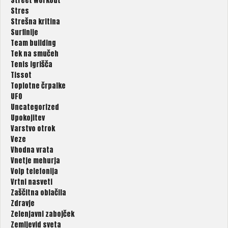
Street workout
Stres
Strešna kritina
Surfinije
Team building
Tek na smučeh
Tenis igrišča
Tissot
Toplotne črpalke
UFO
Uncategorized
Upokojitev
Varstvo otrok
Veze
Vhodna vrata
Vnetje mehurja
Voip telefonija
Vrtni nasveti
Zaščitna oblačila
Zdravje
Zelenjavni zabojček
Zemljevid sveta