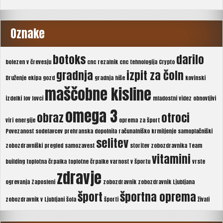
Oznake
botoks
darilo
bolezen v črevesju
cnc rezalnik
cnc tehnologija
Crypto
gradnja
izpit za čoln
Druženje
ekipa
gozd
gradnja hiše
kovinski
maščobne kisline
izdelki
lov
lovci
mladostni videz
obnovljivi
omega 3
obraz
otroci
viri energije
oprema za šport
Povezanost sodelavcev
prehranska dopolnila
računalniško krmiljenje
samoplačniški
selitev
zobozdravniški pregled
samozavest
storitev zobozdravnika
Team
vitamini
building
toplotna črpalka
toplotne črpalke
varnost v športu
vrste
zdravje
ogrevanja
Zaposleni
zobozdravnik
zobozdravnik Ljubljana
šport
športna oprema
zobozdravnik v Ljubljani
šola
športi
živali