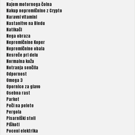
Najem motornega čolna
Nakup nepremičnine z Crypto
Naravni vitamini
Nastanitve na Bledu
Natikači
Nega obraza
Nepremičnine Koper
Nepremičnine obala
Nesreče pri delu
Normalna koža
Notranja senčila
Odpornost
Omega 3
Opornice za glavo
Osebna rast
Parket
Peči na pelete
Pergola
Pisarniški stoli
Piškoti
Poceni elektrika