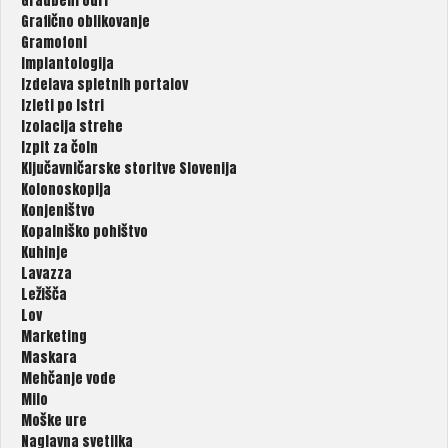
Gradbeni odri
Grafično oblikovanje
Gramofoni
Implantologija
Izdelava spletnih portalov
Izleti po Istri
Izolacija strehe
Izpit za čoln
Ključavničarske storitve Slovenija
Kolonoskopija
Konjeništvo
Kopalniško pohištvo
Kuhinje
Lavazza
Ležišča
Lov
Marketing
Maskara
Mehčanje vode
Milo
Moške ure
Naglavna svetilka