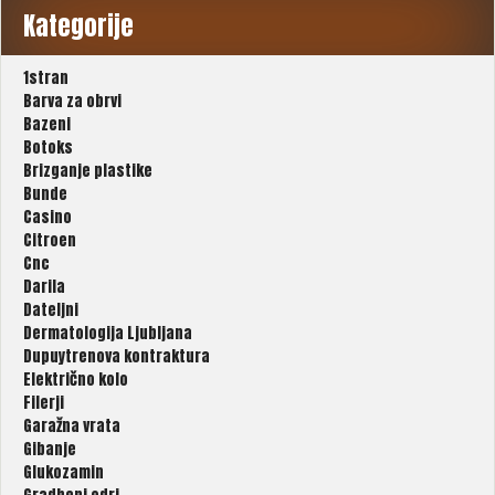
Kategorije
1stran
Barva za obrvi
Bazeni
Botoks
Brizganje plastike
Bunde
Casino
Citroen
Cnc
Darila
Dateljni
Dermatologija Ljubljana
Dupuytrenova kontraktura
Električno kolo
Filerji
Garažna vrata
Gibanje
Glukozamin