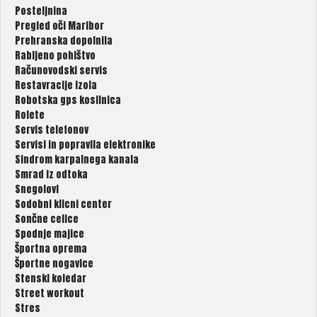
Posteljnina
Pregled oči Maribor
Prehranska dopolnila
Rabljeno pohištvo
Računovodski servis
Restavracije Izola
Robotska gps kosilnica
Rolete
Servis telefonov
Servisi in popravila elektronike
Sindrom karpalnega kanala
Smrad iz odtoka
Snegolovi
Sodobni klicni center
Sončne celice
Spodnje majice
Športna oprema
Športne nogavice
Stenski koledar
Street workout
Stres