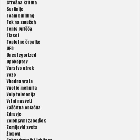
Strešna kritina
Surfinije
Team building
Tek na smučeh
Tenis igrišča
Tissot
Toplotne črpalke
UFO
Uncategorized
Upokojitev
Varstvo otrok
Veze
Vhodna vrata
Vnetje mehurja
Voip telefonija
Vrtni nasveti
Zaščitna oblačila
Zdravje
Zelenjavni zabojček
Zemljevid sveta
Žlebovi