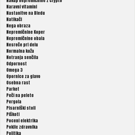
Nakup nepremičnine z Crypto
Naravni vitamini
Nastanitve na Bledu
Natikači
Nega obraza
Nepremičnine Koper
Nepremičnine obala
Nesreče pri delu
Normalna koža
Notranja senčila
Odpornost
Omega 3
Opornice za glavo
Osebna rast
Parket
Peči na pelete
Pergola
Pisarniški stoli
Piškoti
Poceni elektrika
Poklic zdravnika
Politika