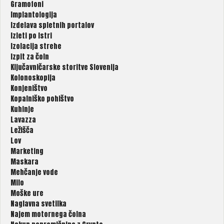
Gramofoni
Implantologija
Izdelava spletnih portalov
Izleti po Istri
Izolacija strehe
Izpit za čoln
Ključavničarske storitve Slovenija
Kolonoskopija
Konjeništvo
Kopalniško pohištvo
Kuhinje
Lavazza
Ležišča
Lov
Marketing
Maskara
Mehčanje vode
Milo
Moške ure
Naglavna svetilka
Najem motornega čolna