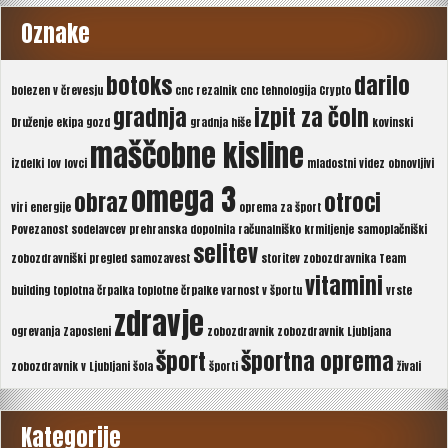
Oznake
botoks
darilo
bolezen v črevesju
cnc rezalnik
cnc tehnologija
Crypto
gradnja
izpit za čoln
Druženje
ekipa
gozd
gradnja hiše
kovinski
maščobne kisline
izdelki
lov
lovci
mladostni videz
obnovljivi
omega 3
obraz
otroci
viri energije
oprema za šport
Povezanost sodelavcev
prehranska dopolnila
računalniško krmiljenje
samoplačniški
selitev
zobozdravniški pregled
samozavest
storitev zobozdravnika
Team
vitamini
building
toplotna črpalka
toplotne črpalke
varnost v športu
vrste
zdravje
ogrevanja
Zaposleni
zobozdravnik
zobozdravnik Ljubljana
šport
športna oprema
zobozdravnik v Ljubljani
šola
športi
živali
Kategorije