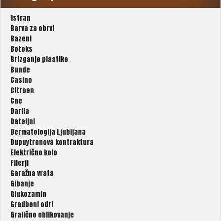
1stran
Barva za obrvi
Bazeni
Botoks
Brizganje plastike
Bunde
Casino
Citroen
Cnc
Darila
Dateljni
Dermatologija Ljubljana
Dupuytrenova kontraktura
Električno kolo
Filerji
Garažna vrata
Gibanje
Glukozamin
Gradbeni odri
Grafično oblikovanje