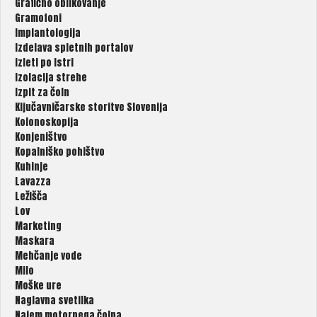
Grafično oblikovanje
Gramofoni
Implantologija
Izdelava spletnih portalov
Izleti po Istri
Izolacija strehe
Izpit za čoln
Ključavničarske storitve Slovenija
Kolonoskopija
Konjeništvo
Kopalniško pohištvo
Kuhinje
Lavazza
Ležišča
Lov
Marketing
Maskara
Mehčanje vode
Milo
Moške ure
Naglavna svetilka
Najem motornega čolna