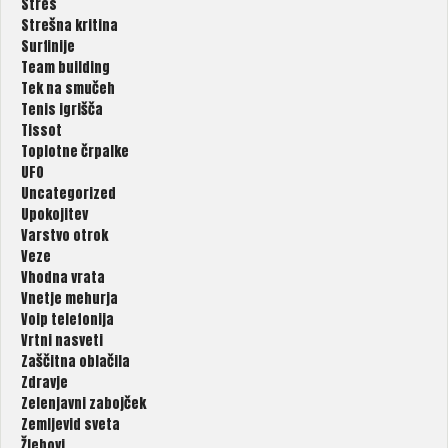
Stres
Strešna kritina
Surfinije
Team building
Tek na smučeh
Tenis igrišča
Tissot
Toplotne črpalke
UFO
Uncategorized
Upokojitev
Varstvo otrok
Veze
Vhodna vrata
Vnetje mehurja
Voip telefonija
Vrtni nasveti
Zaščitna oblačila
Zdravje
Zelenjavni zabojček
Zemljevid sveta
Žlebovi