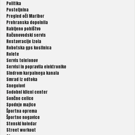
Politika
Posteljnina
Pregled oči Maribor
Prehranska dopolnila
Rabljeno pohištvo
Računovodski servis
Restavracije Izola
Robotska gps kosilnica
Rolete
Servis telefonov
Servisi in popravila elektronike
Sindrom karpalnega kanala
Smrad iz odtoka
Snegolovi
Sodobni klicni center
Sončne celice
Spodnje majice
Športna oprema
Športne nogavice
Stenski koledar
Street workout