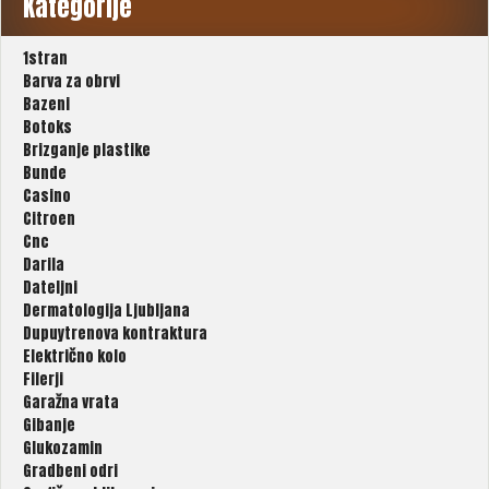
Kategorije
1stran
Barva za obrvi
Bazeni
Botoks
Brizganje plastike
Bunde
Casino
Citroen
Cnc
Darila
Dateljni
Dermatologija Ljubljana
Dupuytrenova kontraktura
Električno kolo
Filerji
Garažna vrata
Gibanje
Glukozamin
Gradbeni odri