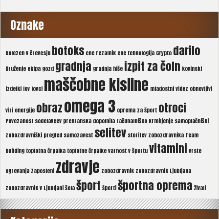
Oznake
botoks
darilo
bolezen v črevesju
cnc rezalnik
cnc tehnologija
Crypto
gradnja
izpit za čoln
Druženje
ekipa
gozd
gradnja hiše
kovinski
maščobne kisline
izdelki
lov
lovci
mladostni videz
obnovljivi
omega 3
obraz
otroci
viri energije
oprema za šport
Povezanost sodelavcev
prehranska dopolnila
računalniško krmiljenje
samoplačniški
selitev
zobozdravniški pregled
samozavest
storitev zobozdravnika
Team
vitamini
building
toplotna črpalka
toplotne črpalke
varnost v športu
vrste
zdravje
ogrevanja
Zaposleni
zobozdravnik
zobozdravnik Ljubljana
šport
športna oprema
zobozdravnik v Ljubljani
šola
športi
živali