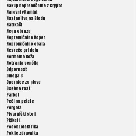
Nakup nepremičnine z Crypto
Naravni vitamini
Nastanitve na Bledu
Natikači
Nega obraza
Nepremičnine Koper
Nepremičnine obala
Nesreče pri delu
Normalna koža
Notranja senčila
Odpornost
Omega 3
Opornice za glavo
Osebna rast
Parket
Peči na pelete
Pergola
Pisarniški stoli
Piškoti
Poceni elektrika
Poklic zdravnika