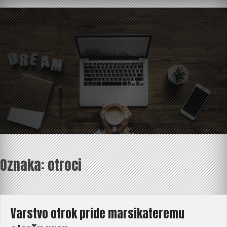
Skip
to
content
Oznaka:
otroci
Varstvo otrok pride marsikateremu