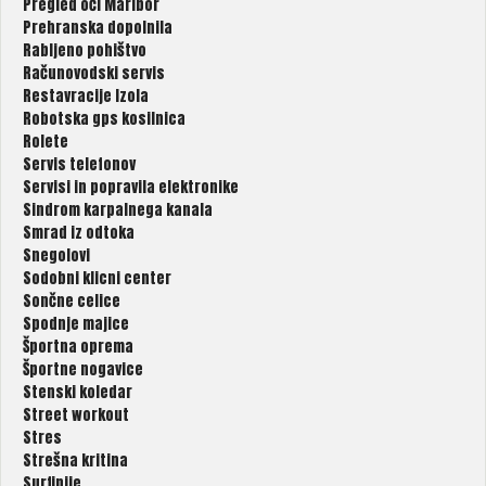
Pregled oči Maribor
Prehranska dopolnila
Rabljeno pohištvo
Računovodski servis
Restavracije Izola
Robotska gps kosilnica
Rolete
Servis telefonov
Servisi in popravila elektronike
Sindrom karpalnega kanala
Smrad iz odtoka
Snegolovi
Sodobni klicni center
Sončne celice
Spodnje majice
Športna oprema
Športne nogavice
Stenski koledar
Street workout
Stres
Strešna kritina
Surfinije