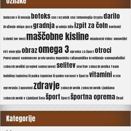
Oznake
botoks
darilo
bolezen v črevesju
cnc rezalnik
cnc tehnologija
Crypto
gradnja
izpit za čoln
Druženje
ekipa
gozd
gradnja hiše
kovinski
maščobne kisline
izdelki
lov
lovci
mladostni videz
obnovljivi
omega 3
obraz
otroci
viri energije
oprema za šport
Povezanost sodelavcev
prehranska dopolnila
računalniško krmiljenje
samoplačniški
selitev
zobozdravniški pregled
samozavest
storitev zobozdravnika
Team
vitamini
building
toplotna črpalka
toplotne črpalke
varnost v športu
vrste
zdravje
ogrevanja
Zaposleni
zobozdravnik
zobozdravnik Ljubljana
šport
športna oprema
zobozdravnik v Ljubljani
šola
športi
živali
Kategorije