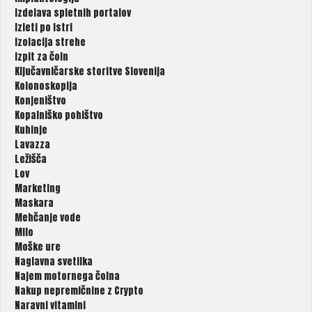
Izdelava spletnih portalov
Izleti po Istri
Izolacija strehe
Izpit za čoln
Ključavničarske storitve Slovenija
Kolonoskopija
Konjeništvo
Kopalniško pohištvo
Kuhinje
Lavazza
Ležišča
Lov
Marketing
Maskara
Mehčanje vode
Milo
Moške ure
Naglavna svetilka
Najem motornega čolna
Nakup nepremičnine z Crypto
Naravni vitamini