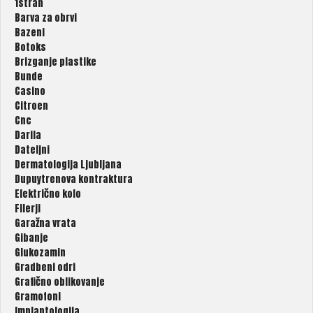
1stran
Barva za obrvi
Bazeni
Botoks
Brizganje plastike
Bunde
Casino
Citroen
Cnc
Darila
Dateljni
Dermatologija Ljubljana
Dupuytrenova kontraktura
Električno kolo
Filerji
Garažna vrata
Gibanje
Glukozamin
Gradbeni odri
Grafično oblikovanje
Gramofoni
Implantologija