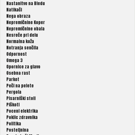
Nastanitve na Bledu
Natikači
Nega obraza
Nepremičnine Koper
Nepremičnine obala
Nesreče pri delu
Normalna koža
Notranja senčila
Odpornost
Omega 3
Opornice za glavo
Osebna rast
Parket
Peči na pelete
Pergola
Pisarniški stoli
Piškoti
Poceni elektrika
Poklic zdravnika
Politika
Posteljnina