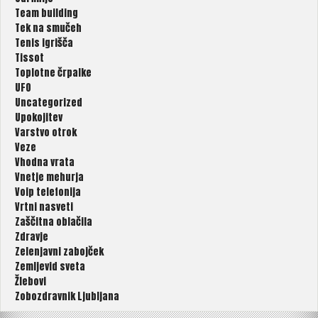
Team building
Tek na smučeh
Tenis igrišča
Tissot
Toplotne črpalke
UFO
Uncategorized
Upokojitev
Varstvo otrok
Veze
Vhodna vrata
Vnetje mehurja
Voip telefonija
Vrtni nasveti
Zaščitna oblačila
Zdravje
Zelenjavni zabojček
Zemljevid sveta
Žlebovi
Zobozdravnik Ljubljana