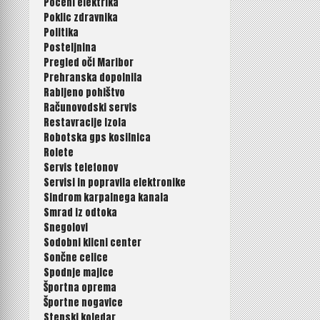
Poceni elektrika
Poklic zdravnika
Politika
Posteljnina
Pregled oči Maribor
Prehranska dopolnila
Rabljeno pohištvo
Računovodski servis
Restavracije Izola
Robotska gps kosilnica
Rolete
Servis telefonov
Servisi in popravila elektronike
Sindrom karpalnega kanala
Smrad iz odtoka
Snegolovi
Sodobni klicni center
Sončne celice
Spodnje majice
Športna oprema
Športne nogavice
Stenski koledar