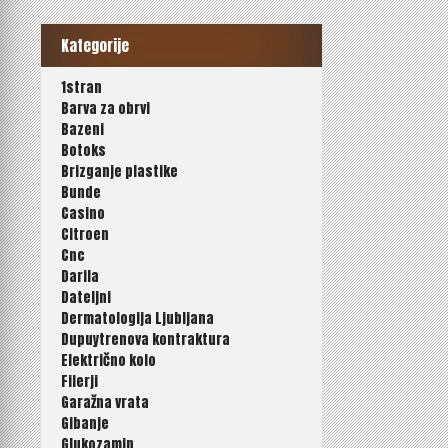
Kategorije
1stran
Barva za obrvi
Bazeni
Botoks
Brizganje plastike
Bunde
Casino
Citroen
Cnc
Darila
Dateljni
Dermatologija Ljubljana
Dupuytrenova kontraktura
Električno kolo
Filerji
Garažna vrata
Gibanje
Glukozamin