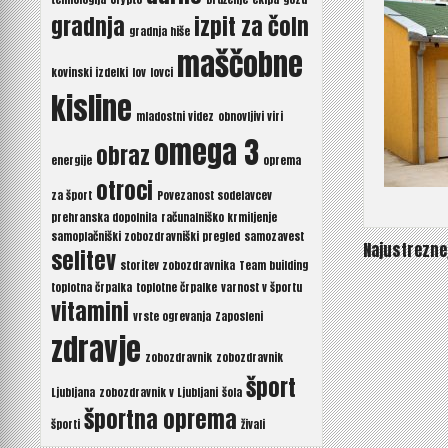
gradnja
izpit za čoln
gradnja hiše
maščobne
kovinski izdelki
lov
lovci
kisline
mladostni videz
obnovljivi viri
omega 3
obraz
energije
oprema
otroci
za šport
Povezanost sodelavcev
prehranska dopolnila
računalniško krmiljenje
samoplačniški zobozdravniški pregled
samozavest
Navigaci
Najustrezne
selitev
storitev zobozdravnika
Team building
prispev
toplotna črpalka
toplotne črpalke
varnost v športu
vitamini
vrste ogrevanja
Zaposleni
zdravje
zobozdravnik
zobozdravnik
šport
Ljubljana
zobozdravnik v Ljubljani
šola
športna oprema
športi
živali