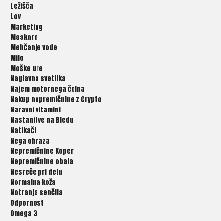
Ležišča
Lov
Marketing
Maskara
Mehčanje vode
Milo
Moške ure
Naglavna svetilka
Najem motornega čolna
Nakup nepremičnine z Crypto
Naravni vitamini
Nastanitve na Bledu
Natikači
Nega obraza
Nepremičnine Koper
Nepremičnine obala
Nesreče pri delu
Normalna koža
Notranja senčila
Odpornost
Omega 3