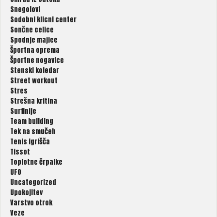
Snegolovi
Sodobni klicni center
Sončne celice
Spodnje majice
Športna oprema
Športne nogavice
Stenski koledar
Street workout
Stres
Strešna kritina
Surfinije
Team building
Tek na smučeh
Tenis igrišča
Tissot
Toplotne črpalke
UFO
Uncategorized
Upokojitev
Varstvo otrok
Veze