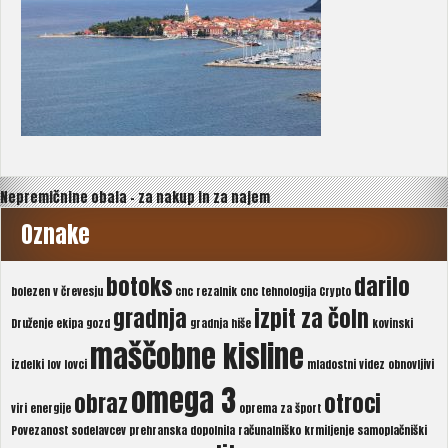
Navigacija
Nepremičnine obala – za nakup in za najem
prispevka
Oznake
botoks
darilo
bolezen v črevesju
cnc rezalnik
cnc tehnologija
Crypto
gradnja
izpit za čoln
Druženje
ekipa
gozd
gradnja hiše
kovinski
maščobne kisline
izdelki
lov
lovci
mladostni videz
obnovljivi
omega 3
obraz
otroci
viri energije
oprema za šport
Povezanost sodelavcev
prehranska dopolnila
računalniško krmiljenje
samoplačniški