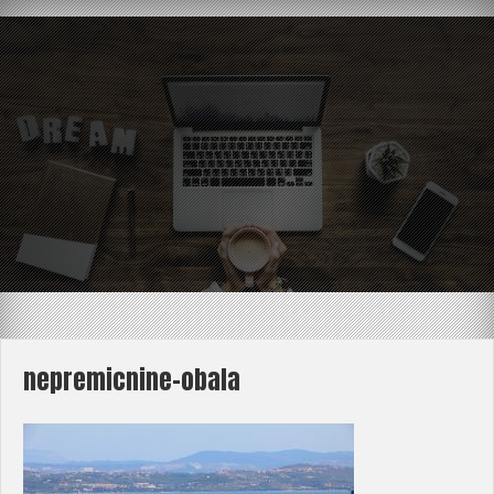
Skip
to
content
nepremicnine-obala