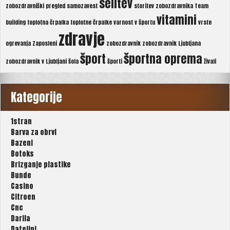
selitev
zobozdravniški pregled
samozavest
storitev zobozdravnika
Team
vitamini
building
toplotna črpalka
toplotne črpalke
varnost v športu
vrste
zdravje
ogrevanja
Zaposleni
zobozdravnik
zobozdravnik Ljubljana
šport
športna oprema
zobozdravnik v Ljubljani
šola
športi
živali
Kategorije
1stran
Barva za obrvi
Bazeni
Botoks
Brizganje plastike
Bunde
Casino
Citroen
Cnc
Darila
Dateljni