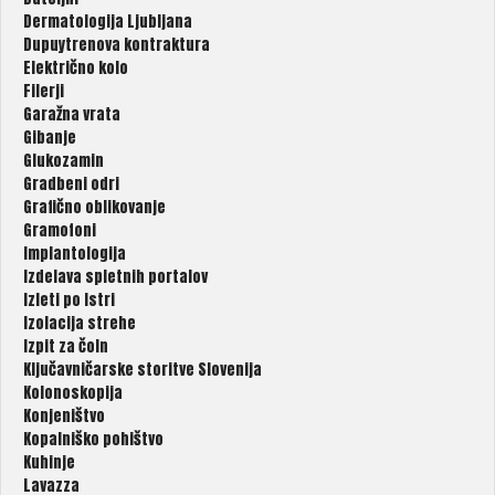
Dermatologija Ljubljana
Dupuytrenova kontraktura
Električno kolo
Filerji
Garažna vrata
Gibanje
Glukozamin
Gradbeni odri
Grafično oblikovanje
Gramofoni
Implantologija
Izdelava spletnih portalov
Izleti po Istri
Izolacija strehe
Izpit za čoln
Ključavničarske storitve Slovenija
Kolonoskopija
Konjeništvo
Kopalniško pohištvo
Kuhinje
Lavazza