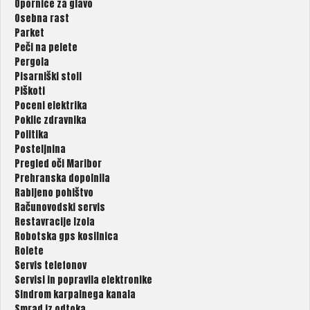
Opornice za glavo
Osebna rast
Parket
Peči na pelete
Pergola
Pisarniški stoli
Piškoti
Poceni elektrika
Poklic zdravnika
Politika
Posteljnina
Pregled oči Maribor
Prehranska dopolnila
Rabljeno pohištvo
Računovodski servis
Restavracije Izola
Robotska gps kosilnica
Rolete
Servis telefonov
Servisi in popravila elektronike
Sindrom karpalnega kanala
Smrad iz odtoka