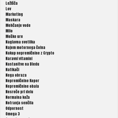
Ležišča
Lov
Marketing
Maskara
Mehčanje vode
Milo
Moške ure
Naglavna svetilka
Najem motornega čolna
Nakup nepremičnine z Crypto
Naravni vitamini
Nastanitve na Bledu
Natikači
Nega obraza
Nepremičnine Koper
Nepremičnine obala
Nesreče pri delu
Normalna koža
Notranja senčila
Odpornost
Omega 3