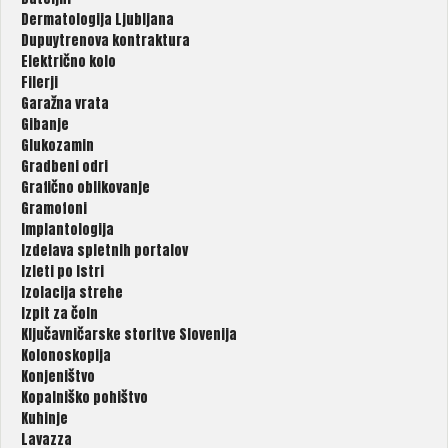
Dermatologija Ljubljana
Dupuytrenova kontraktura
Električno kolo
Filerji
Garažna vrata
Gibanje
Glukozamin
Gradbeni odri
Grafično oblikovanje
Gramofoni
Implantologija
Izdelava spletnih portalov
Izleti po Istri
Izolacija strehe
Izpit za čoln
Ključavničarske storitve Slovenija
Kolonoskopija
Konjeništvo
Kopalniško pohištvo
Kuhinje
Lavazza