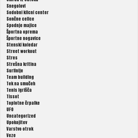
Snegolovi
Sodobni klicni center
Sončne celice
Spodnje majice
Športna oprema
Športne nogavice
Stenski koledar
Street workout
Stres
Strešna kritina
Surfinije
Team building
Tek na smučeh
Tenis igrišča
Tissot
Toplotne črpalke
UFO
Uncategorized
Upokojitev
Varstvo otrok
Veze