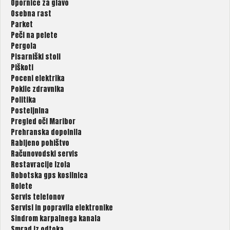
Opornice za glavo
Osebna rast
Parket
Peči na pelete
Pergola
Pisarniški stoli
Piškoti
Poceni elektrika
Poklic zdravnika
Politika
Posteljnina
Pregled oči Maribor
Prehranska dopolnila
Rabljeno pohištvo
Računovodski servis
Restavracije Izola
Robotska gps kosilnica
Rolete
Servis telefonov
Servisi in popravila elektronike
Sindrom karpalnega kanala
Smrad iz odtoka