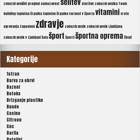
selitev
zobozdravniški pregled
samozavest
storitev zobozdravnika
Team
vitamini
building
toplotna črpalka
toplotne črpalke
varnost v športu
vrste
zdravje
ogrevanja
Zaposleni
zobozdravnik
zobozdravnik Ljubljana
šport
športna oprema
zobozdravnik v Ljubljani
šola
športi
živali
Kategorije
1stran
Barva za obrvi
Bazeni
Botoks
Brizganje plastike
Bunde
Casino
Citroen
Cnc
Darila
Dateljni