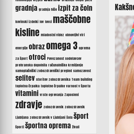
Kakšno
gradnja
izpit za čoln
gradnja hiše
maščobne
kovinski izdelki
lov
lovci
kisline
mladostni videz
obnovljivi viri
omega 3
obraz
energije
oprema
otroci
za šport
Povezanost sodelavcev
prehranska dopolnila
računalniško krmiljenje
samoplačniški zobozdravniški pregled
samozavest
selitev
storitev zobozdravnika
Team building
toplotna črpalka
toplotne črpalke
varnost v športu
vitamini
vrste ogrevanja
Zaposleni
zdravje
zobozdravnik
zobozdravnik
šport
Ljubljana
zobozdravnik v Ljubljani
šola
športna oprema
športi
živali