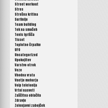
Street workout
Stres
Strešna kritina
Surfinije
Team building
Tek na smučeh
Tenis igrišča
Tissot
Toplotne črpalke
UFO
Uncategorized
Upokojitev
Varstvo otrok
Veze
Vhodna vrata
Vnetje mehurja
Voip telefonija
Vrtni nasveti
Zaščitna oblačila
Zdravje
Zelenjavni zabojček