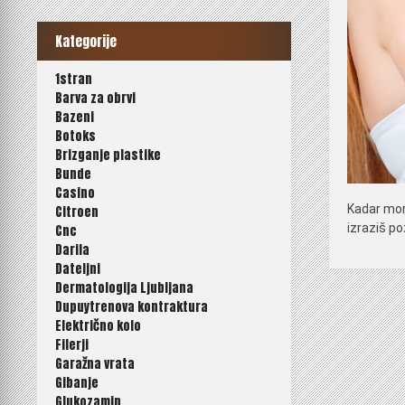
Kategorije
1stran
Barva za obrvi
Bazeni
Botoks
Brizganje plastike
Bunde
Casino
Kadar mora
Citroen
izraziš po
Cnc
Darila
Dateljni
Dermatologija Ljubljana
Dupuytrenova kontraktura
Električno kolo
Filerji
Garažna vrata
Gibanje
Glukozamin