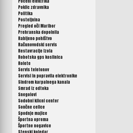
Poceni elektrika
Poklic zdravnika
Politika
Posteljnina
Pregled oči Maribor
Prehranska dopolnila
Rabljeno pohištvo
Računovodski servis
Restavracije Izola
Robotska gps kosilnica
Rolete
Servis telefonov
Servisi in popravila elektronike
Sindrom karpalnega kanala
Smrad iz odtoka
Snegolovi
Sodobni klicni center
Sončne celice
Spodnje majice
Športna oprema
Športne nogavice
Stenski koledar