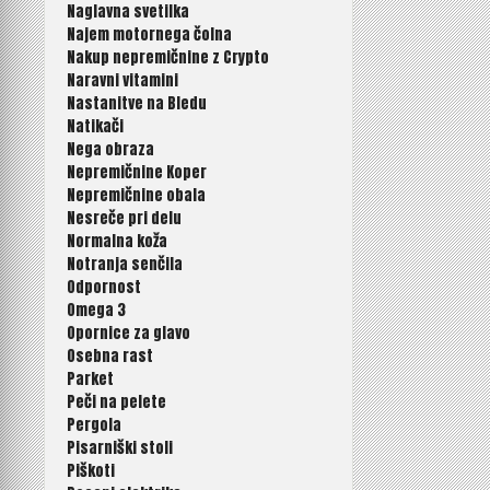
Naglavna svetilka
Najem motornega čolna
Nakup nepremičnine z Crypto
Naravni vitamini
Nastanitve na Bledu
Natikači
Nega obraza
Nepremičnine Koper
Nepremičnine obala
Nesreče pri delu
Normalna koža
Notranja senčila
Odpornost
Omega 3
Opornice za glavo
Osebna rast
Parket
Peči na pelete
Pergola
Pisarniški stoli
Piškoti