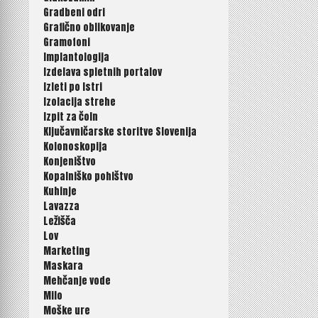
Gradbeni odri
Grafično oblikovanje
Gramofoni
Implantologija
Izdelava spletnih portalov
Izleti po Istri
Izolacija strehe
Izpit za čoln
Ključavničarske storitve Slovenija
Kolonoskopija
Konjeništvo
Kopalniško pohištvo
Kuhinje
Lavazza
Ležišča
Lov
Marketing
Maskara
Mehčanje vode
Milo
Moške ure