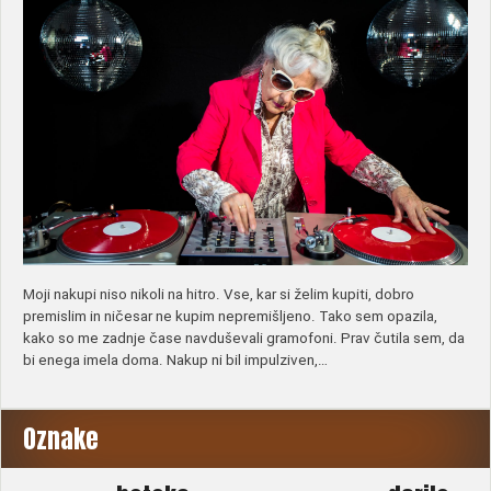
Moji nakupi niso nikoli na hitro. Vse, kar si želim kupiti, dobro
premislim in ničesar ne kupim nepremišljeno. Tako sem opazila,
kako so me zadnje čase navduševali gramofoni. Prav čutila sem, da
bi enega imela doma. Nakup ni bil impulziven,…
Oznake