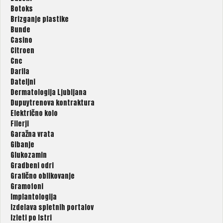
Botoks
Brizganje plastike
Bunde
Casino
Citroen
Cnc
Darila
Dateljni
Dermatologija Ljubljana
Dupuytrenova kontraktura
Električno kolo
Filerji
Garažna vrata
Gibanje
Glukozamin
Gradbeni odri
Grafično oblikovanje
Gramofoni
Implantologija
Izdelava spletnih portalov
Izleti po Istri