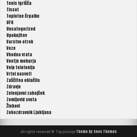
Tenis igrišča
Tissot
Toplotne črpalke
UFO
Uncategorized
Upokojitev
Varstvo otrok
Veze
Vhodna vrata
Vnetje mehurja
Voip telefonija
Vrtni nasveti
Zaščitna oblačila
Zdravje
Zelenjavni zabojček
Zemljevid sveta
Žlebovi
Zobozdravnik Ljubljana
Theme by Seos Themes
All rights reserved © Top pozicije