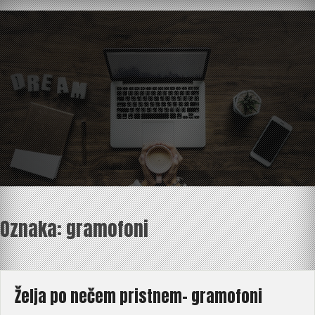
Skip
to
content
Oznaka:
gramofoni
Želja po nečem pristnem- gramofoni