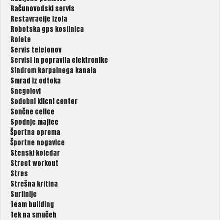
Računovodski servis
Restavracije Izola
Robotska gps kosilnica
Rolete
Servis telefonov
Servisi in popravila elektronike
Sindrom karpalnega kanala
Smrad iz odtoka
Snegolovi
Sodobni klicni center
Sončne celice
Spodnje majice
Športna oprema
Športne nogavice
Stenski koledar
Street workout
Stres
Strešna kritina
Surfinije
Team building
Tek na smučeh