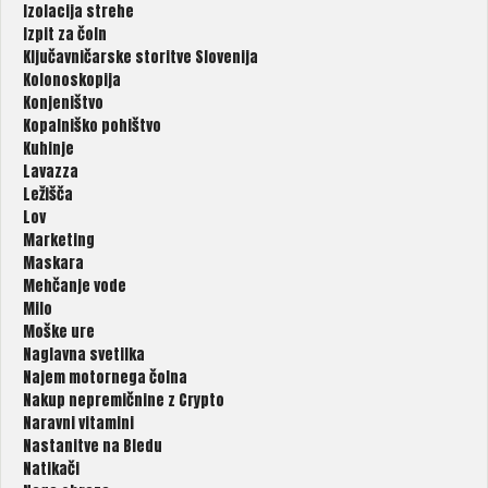
Izolacija strehe
Izpit za čoln
Ključavničarske storitve Slovenija
Kolonoskopija
Konjeništvo
Kopalniško pohištvo
Kuhinje
Lavazza
Ležišča
Lov
Marketing
Maskara
Mehčanje vode
Milo
Moške ure
Naglavna svetilka
Najem motornega čolna
Nakup nepremičnine z Crypto
Naravni vitamini
Nastanitve na Bledu
Natikači