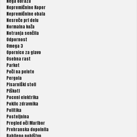
Nega obraza
Nepremičnine Koper
Nepremičnine obala
Nesreče pri delu
Normalna koža
Notranja senčila
Odpornost
Omega 3
Opornice za glavo
Osebna rast
Parket
Peči na pelete
Pergola
Pisarniški stoli
Piškoti
Poceni elektrika
Poklic zdravnika
Politika
Posteljnina
Pregled oči Maribor
Prehranska dopolnila
Rabljeno pohištvo