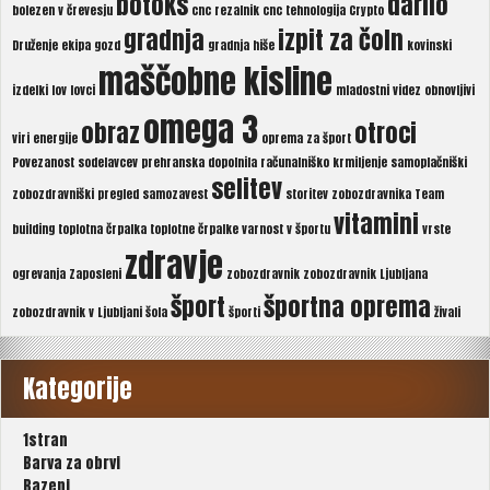
botoks
darilo
bolezen v črevesju
cnc rezalnik
cnc tehnologija
Crypto
gradnja
izpit za čoln
Druženje
ekipa
gozd
gradnja hiše
kovinski
maščobne kisline
izdelki
lov
lovci
mladostni videz
obnovljivi
omega 3
obraz
otroci
viri energije
oprema za šport
Povezanost sodelavcev
prehranska dopolnila
računalniško krmiljenje
samoplačniški
selitev
zobozdravniški pregled
samozavest
storitev zobozdravnika
Team
vitamini
building
toplotna črpalka
toplotne črpalke
varnost v športu
vrste
zdravje
ogrevanja
Zaposleni
zobozdravnik
zobozdravnik Ljubljana
šport
športna oprema
zobozdravnik v Ljubljani
šola
športi
živali
Kategorije
1stran
Barva za obrvi
Bazeni