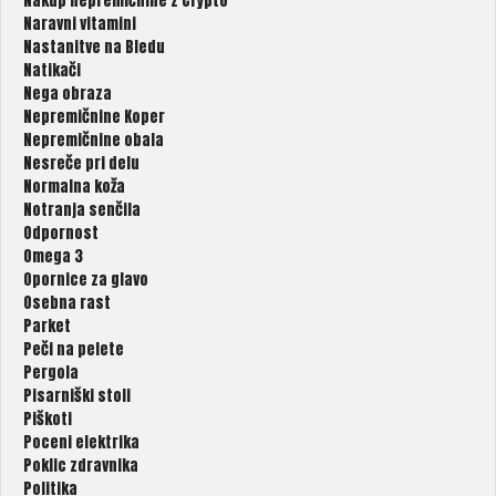
Nakup nepremičnine z Crypto
Naravni vitamini
Nastanitve na Bledu
Natikači
Nega obraza
Nepremičnine Koper
Nepremičnine obala
Nesreče pri delu
Normalna koža
Notranja senčila
Odpornost
Omega 3
Opornice za glavo
Osebna rast
Parket
Peči na pelete
Pergola
Pisarniški stoli
Piškoti
Poceni elektrika
Poklic zdravnika
Politika