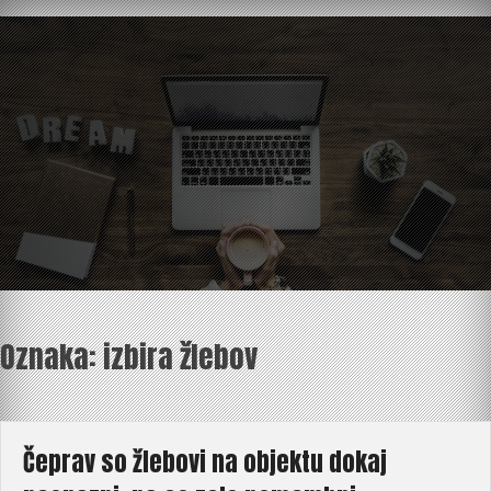
Skip
to
content
Oznaka:
izbira žlebov
Čeprav so žlebovi na objektu dokaj