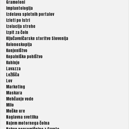
Gramofoni
Implantologija
Izdelava spletnih portalov
Izleti po Istri
Izolacija strehe
Izpit za čoln
Ključavničarske storitve Slovenija
Kolonoskopija
Konjeništvo
Kopalniško pohištvo
Kuhinje
Lavazza
Ležišča
Lov
Marketing
Maskara
Mehčanje vode
Milo
Moške ure
Naglavna svetilka
Najem motornega čolna