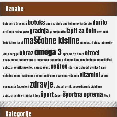
Oznake
botoks
darilo
bolezen v črevesju
cnc rezalnik
cnc tehnologija
Crypto
gradnja
izpit za čoln
Druženje
ekipa
gozd
gradnja hiše
kovinski
maščobne kisline
izdelki
lov
lovci
mladostni videz
obnovljivi
omega 3
obraz
otroci
viri energije
oprema za šport
Povezanost sodelavcev
prehranska dopolnila
računalniško krmiljenje
samoplačniški
selitev
zobozdravniški pregled
samozavest
storitev zobozdravnika
Team
vitamini
building
toplotna črpalka
toplotne črpalke
varnost v športu
vrste
zdravje
ogrevanja
Zaposleni
zobozdravnik
zobozdravnik Ljubljana
šport
športna oprema
zobozdravnik v Ljubljani
šola
športi
živali
Kategorije