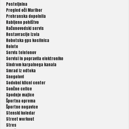
Posteljnina
Pregled oči Maribor
Prehranska dopolnila
Rabljeno pohištvo
Računovodski servis
Restavracije Izola
Robotska gps kosilnica
Rolete
Servis telefonov
Servisi in popravila elektronike
Sindrom karpalnega kanala
Smrad iz odtoka
Snegolovi
Sodobni klicni center
Sončne celice
Spodnje majice
Športna oprema
Športne nogavice
Stenski koledar
Street workout
Stres