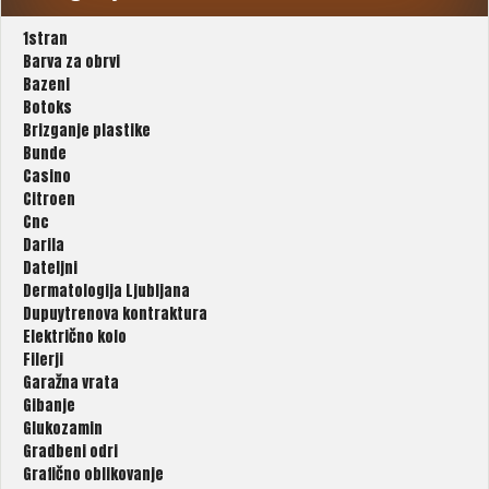
1stran
Barva za obrvi
Bazeni
Botoks
Brizganje plastike
Bunde
Casino
Citroen
Cnc
Darila
Dateljni
Dermatologija Ljubljana
Dupuytrenova kontraktura
Električno kolo
Filerji
Garažna vrata
Gibanje
Glukozamin
Gradbeni odri
Grafično oblikovanje