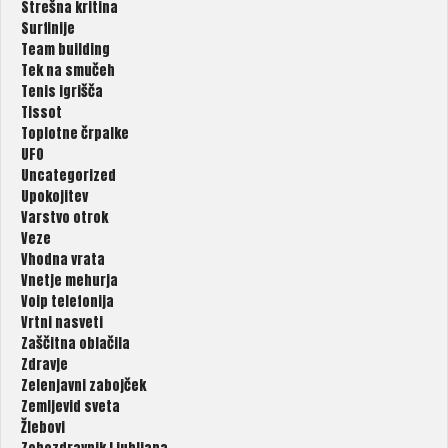
Strešna kritina
Surfinije
Team building
Tek na smučeh
Tenis igrišča
Tissot
Toplotne črpalke
UFO
Uncategorized
Upokojitev
Varstvo otrok
Veze
Vhodna vrata
Vnetje mehurja
Voip telefonija
Vrtni nasveti
Zaščitna oblačila
Zdravje
Zelenjavni zabojček
Zemljevid sveta
Žlebovi