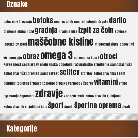
Oznake
botoks
darilo
bolezen v črevesju
cnc rezalnik
cnc tehnologija
Crypto
gradnja
izpit za čoln
Druženje
ekipa
gozd
gradnja hiše
kovinski
maščobne kisline
izdelki
lov
lovci
mladostni videz
obnovljivi
omega 3
obraz
otroci
viri energije
oprema za šport
Povezanost sodelavcev
prehranska dopolnila
računalniško krmiljenje
samoplačniški
selitev
zobozdravniški pregled
samozavest
storitev zobozdravnika
Team
vitamini
building
toplotna črpalka
toplotne črpalke
varnost v športu
vrste
zdravje
ogrevanja
Zaposleni
zobozdravnik
zobozdravnik Ljubljana
šport
športna oprema
zobozdravnik v Ljubljani
šola
športi
živali
Kategorije