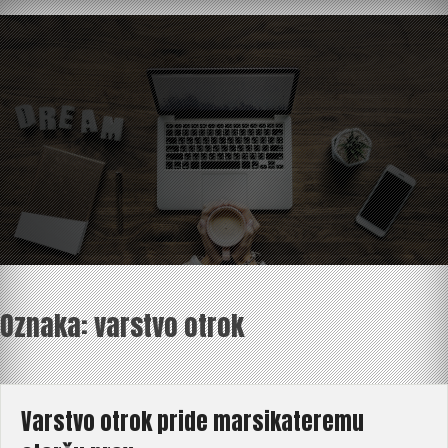
Skip
to
content
Oznaka:
varstvo otrok
Varstvo otrok pride marsikateremu