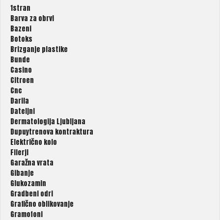
1stran
Barva za obrvi
Bazeni
Botoks
Brizganje plastike
Bunde
Casino
Citroen
Cnc
Darila
Dateljni
Dermatologija Ljubljana
Dupuytrenova kontraktura
Električno kolo
Filerji
Garažna vrata
Gibanje
Glukozamin
Gradbeni odri
Grafično oblikovanje
Gramofoni