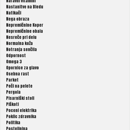
Naravni vitamini
Nastanitve na Bledu
Natikači
Nega obraza
Nepremičnine Koper
Nepremičnine obala
Nesreče pri delu
Normalna koža
Notranja senčila
Odpornost
Omega 3
Opornice za glavo
Osebna rast
Parket
Peči na pelete
Pergola
Pisarniški stoli
Piškoti
Poceni elektrika
Poklic zdravnika
Politika
Posteljnina