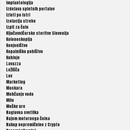
Implantologija
Izdelava spletnih portalov
Izleti po Istri
Izolacija strehe
Izpit za čoln
Ključavničarske storitve Slovenija
Kolonoskopija
Konjeništvo
Kopalniško pohištvo
Kuhinje
Lavazza
Ležišča
Lov
Marketing
Maskara
Mehčanje vode
Milo
Moške ure
Naglavna svetilka
Najem motornega čolna
Nakup nepremičnine z Crypto