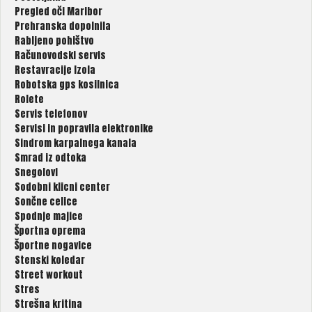
Pregled oči Maribor
Prehranska dopolnila
Rabljeno pohištvo
Računovodski servis
Restavracije Izola
Robotska gps kosilnica
Rolete
Servis telefonov
Servisi in popravila elektronike
Sindrom karpalnega kanala
Smrad iz odtoka
Snegolovi
Sodobni klicni center
Sončne celice
Spodnje majice
Športna oprema
Športne nogavice
Stenski koledar
Street workout
Stres
Strešna kritina