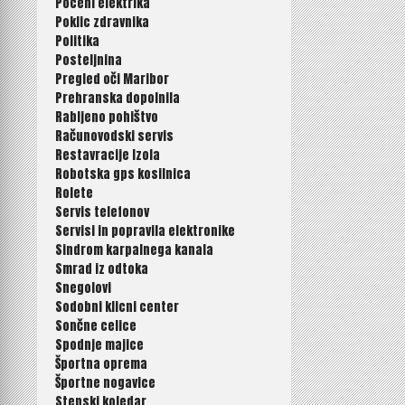
Poceni elektrika
Poklic zdravnika
Politika
Posteljnina
Pregled oči Maribor
Prehranska dopolnila
Rabljeno pohištvo
Računovodski servis
Restavracije Izola
Robotska gps kosilnica
Rolete
Servis telefonov
Servisi in popravila elektronike
Sindrom karpalnega kanala
Smrad iz odtoka
Snegolovi
Sodobni klicni center
Sončne celice
Spodnje majice
Športna oprema
Športne nogavice
Stenski koledar