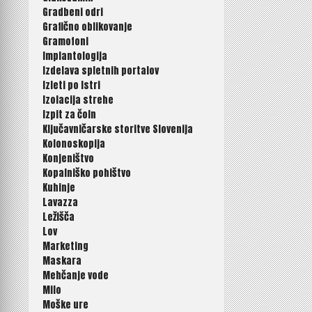
Gradbeni odri
Grafično oblikovanje
Gramofoni
Implantologija
Izdelava spletnih portalov
Izleti po Istri
Izolacija strehe
Izpit za čoln
Ključavničarske storitve Slovenija
Kolonoskopija
Konjeništvo
Kopalniško pohištvo
Kuhinje
Lavazza
Ležišča
Lov
Marketing
Maskara
Mehčanje vode
Milo
Moške ure