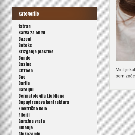
Kategorije
1stran
Barva za obrvi
Bazeni
Botoks
Brizganje plastike
Bunde
Casino
Minil je k
Citroen
sem začela
Cnc
Darila
Dateljni
Dermatologija Ljubljana
Dupuytrenova kontraktura
Električno kolo
Filerji
Garažna vrata
Gibanje
Glukozamin