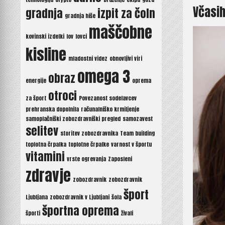
Včasih
gradnja
izpit za čoln
gradnja hiše
maščobne
kovinski izdelki
lov
lovci
kisline
mladostni videz
obnovljivi viri
omega 3
obraz
energije
oprema
otroci
za šport
Povezanost sodelavcev
prehranska dopolnila
računalniško krmiljenje
samoplačniški zobozdravniški pregled
samozavest
selitev
storitev zobozdravnika
Team building
toplotna črpalka
toplotne črpalke
varnost v športu
vitamini
vrste ogrevanja
Zaposleni
zdravje
zobozdravnik
zobozdravnik
šport
Ljubljana
zobozdravnik v Ljubljani
šola
športna oprema
športi
živali