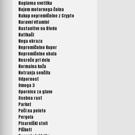
Naglavna svetilka
Najem motornega čolna
Nakup nepremičnine z Crypto
Naravni vitamini
Nastanitve na Bledu
Natikači
Nega obraza
Nepremičnine Koper
Nepremičnine obala
Nesreče pri delu
Normalna koža
Notranja senčila
Odpornost
Omega 3
Opornice za glavo
Osebna rast
Parket
Peči na pelete
Pergola
Pisarniški stoli
Piškoti