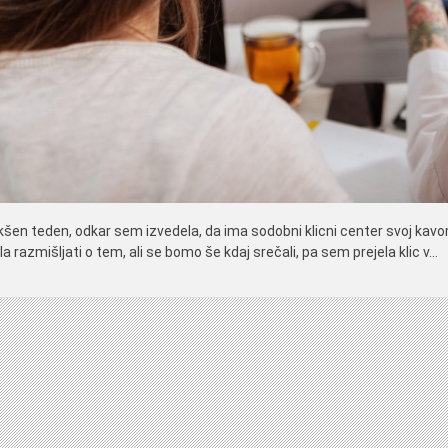
akšen teden, odkar sem izvedela, da ima sodobni klicni center svoj kavom
 razmišljati o tem, ali se bomo še kdaj srečali, pa sem prejela klic v…