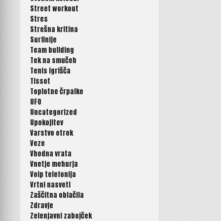
Street workout
Stres
Strešna kritina
Surfinije
Team building
Tek na smučeh
Tenis igrišča
Tissot
Toplotne črpalke
UFO
Uncategorized
Upokojitev
Varstvo otrok
Veze
Vhodna vrata
Vnetje mehurja
Voip telefonija
Vrtni nasveti
Zaščitna oblačila
Zdravje
Zelenjavni zabojček