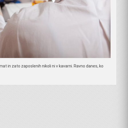
at in zato zaposlenih nikoli ni v kavarni. Ravno danes, ko