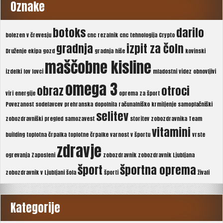
Oznake
botoks
darilo
bolezen v črevesju
cnc rezalnik
cnc tehnologija
Crypto
gradnja
izpit za čoln
Druženje
ekipa
gozd
gradnja hiše
kovinski
maščobne kisline
izdelki
lov
lovci
mladostni videz
obnovljivi
omega 3
obraz
otroci
viri energije
oprema za šport
Povezanost sodelavcev
prehranska dopolnila
računalniško krmiljenje
samoplačniški
selitev
zobozdravniški pregled
samozavest
storitev zobozdravnika
Team
vitamini
building
toplotna črpalka
toplotne črpalke
varnost v športu
vrste
zdravje
ogrevanja
Zaposleni
zobozdravnik
zobozdravnik Ljubljana
šport
športna oprema
zobozdravnik v Ljubljani
šola
športi
živali
Kategorije