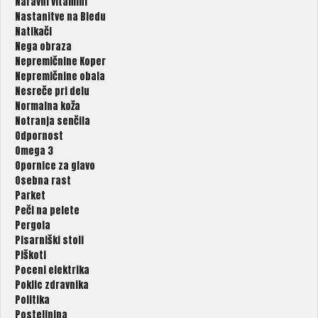
Naravni vitamini
Nastanitve na Bledu
Natikači
Nega obraza
Nepremičnine Koper
Nepremičnine obala
Nesreče pri delu
Normalna koža
Notranja senčila
Odpornost
Omega 3
Opornice za glavo
Osebna rast
Parket
Peči na pelete
Pergola
Pisarniški stoli
Piškoti
Poceni elektrika
Poklic zdravnika
Politika
Posteljnina