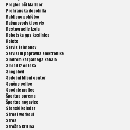
Pregled oči Maribor
Prehranska dopolnila
Rabljeno pohištvo
Računovodski servis
Restavracije Izola
Robotska gps kosilnica
Rolete
Servis telefonov
Servisi in popravila elektronike
Sindrom karpalnega kanala
Smrad iz odtoka
Snegolovi
Sodobni klicni center
Sončne celice
Spodnje majice
Športna oprema
Športne nogavice
Stenski koledar
Street workout
Stres
Strešna kritina