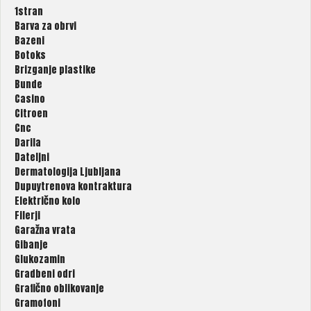
1stran
Barva za obrvi
Bazeni
Botoks
Brizganje plastike
Bunde
Casino
Citroen
Cnc
Darila
Dateljni
Dermatologija Ljubljana
Dupuytrenova kontraktura
Električno kolo
Filerji
Garažna vrata
Gibanje
Glukozamin
Gradbeni odri
Grafično oblikovanje
Gramofoni