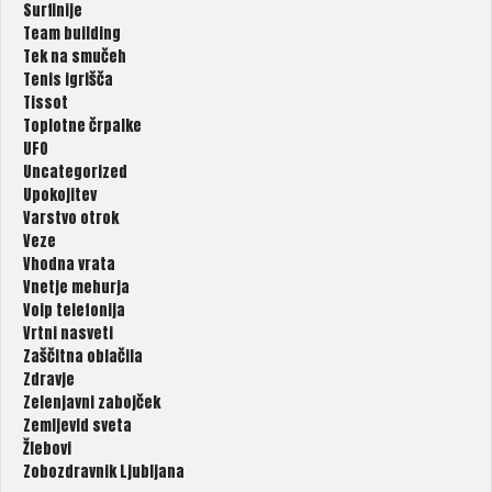
Surfinije
Team building
Tek na smučeh
Tenis igrišča
Tissot
Toplotne črpalke
UFO
Uncategorized
Upokojitev
Varstvo otrok
Veze
Vhodna vrata
Vnetje mehurja
Voip telefonija
Vrtni nasveti
Zaščitna oblačila
Zdravje
Zelenjavni zabojček
Zemljevid sveta
Žlebovi
Zobozdravnik Ljubljana