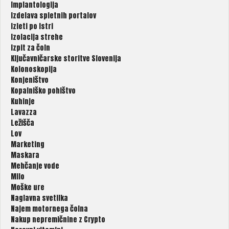
Implantologija
Izdelava spletnih portalov
Izleti po Istri
Izolacija strehe
Izpit za čoln
Ključavničarske storitve Slovenija
Kolonoskopija
Konjeništvo
Kopalniško pohištvo
Kuhinje
Lavazza
Ležišča
Lov
Marketing
Maskara
Mehčanje vode
Milo
Moške ure
Naglavna svetilka
Najem motornega čolna
Nakup nepremičnine z Crypto