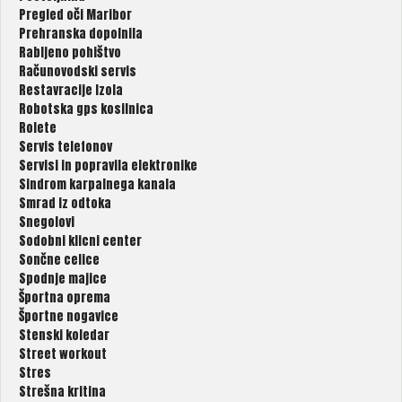
Pregled oči Maribor
Prehranska dopolnila
Rabljeno pohištvo
Računovodski servis
Restavracije Izola
Robotska gps kosilnica
Rolete
Servis telefonov
Servisi in popravila elektronike
Sindrom karpalnega kanala
Smrad iz odtoka
Snegolovi
Sodobni klicni center
Sončne celice
Spodnje majice
Športna oprema
Športne nogavice
Stenski koledar
Street workout
Stres
Strešna kritina