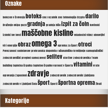
Oznake
botoks
darilo
bolezen v črevesju
cnc rezalnik
cnc tehnologija
Crypto
gradnja
izpit za čoln
Druženje
ekipa
gozd
gradnja hiše
kovinski
maščobne kisline
izdelki
lov
lovci
mladostni videz
obnovljivi
omega 3
obraz
otroci
viri energije
oprema za šport
Povezanost sodelavcev
prehranska dopolnila
računalniško krmiljenje
samoplačniški
selitev
zobozdravniški pregled
samozavest
storitev zobozdravnika
Team
vitamini
building
toplotna črpalka
toplotne črpalke
varnost v športu
vrste
zdravje
ogrevanja
Zaposleni
zobozdravnik
zobozdravnik Ljubljana
šport
športna oprema
zobozdravnik v Ljubljani
šola
športi
živali
Kategorije