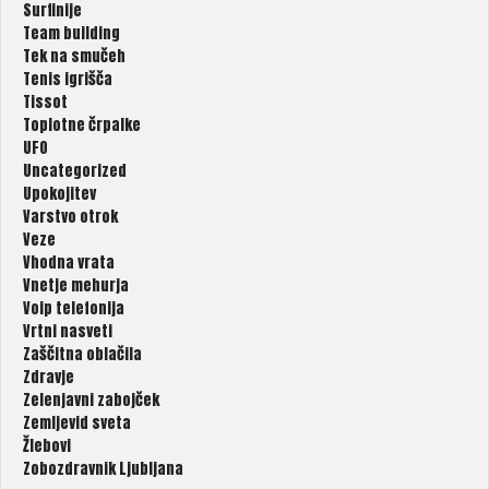
Surfinije
Team building
Tek na smučeh
Tenis igrišča
Tissot
Toplotne črpalke
UFO
Uncategorized
Upokojitev
Varstvo otrok
Veze
Vhodna vrata
Vnetje mehurja
Voip telefonija
Vrtni nasveti
Zaščitna oblačila
Zdravje
Zelenjavni zabojček
Zemljevid sveta
Žlebovi
Zobozdravnik Ljubljana