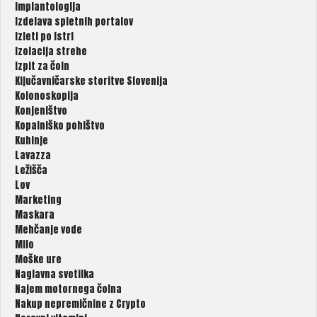
Implantologija
Izdelava spletnih portalov
Izleti po Istri
Izolacija strehe
Izpit za čoln
Ključavničarske storitve Slovenija
Kolonoskopija
Konjeništvo
Kopalniško pohištvo
Kuhinje
Lavazza
Ležišča
Lov
Marketing
Maskara
Mehčanje vode
Milo
Moške ure
Naglavna svetilka
Najem motornega čolna
Nakup nepremičnine z Crypto