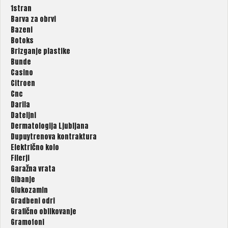
1stran
Barva za obrvi
Bazeni
Botoks
Brizganje plastike
Bunde
Casino
Citroen
Cnc
Darila
Dateljni
Dermatologija Ljubljana
Dupuytrenova kontraktura
Električno kolo
Filerji
Garažna vrata
Gibanje
Glukozamin
Gradbeni odri
Grafično oblikovanje
Gramofoni