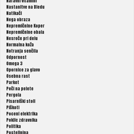
Naravni vitamini
Nastanitve na Bledu
Natikači
Nega obraza
Nepremičnine Koper
Nepremičnine obala
Nesreče pri delu
Normalna koža
Notranja senčila
Odpornost
Omega 3
Opornice za glavo
Osebna rast
Parket
Peči na pelete
Pergola
Pisarniški stoli
Piškoti
Poceni elektrika
Poklic zdravnika
Politika
Posteljnina