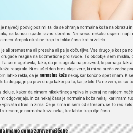
 je največji podvig pozimi ta, da se ohranja normalna koža na obrazu in 
lo, na koncu izpade ravno obratno. Na srečo nekako uspem najti ne
na meni. Ampak nikoli ne traja to toliko časa, kot bi želela.
je ali premastna ali presuha ali pa je občutljiva. Vse drugo je kot pa
 drugače reagira na kozmetične proizvode. To obdobje sem mislila, 
a. Ta sem ugotovila, tako, da je reagirala na proizvod, ki pomaga tak
 koža reagirala. Ni mi ušel dan brez aloje vere, ki mi na srečo vedno
normalna koža
om lahko rekla, da je
nekaj, kar končno spet imam. K sem 
leta dogaja, je pa prav drugo kakor pa to, kar je bilo. Pa ne vem, če so t
s deluje, kakor da nimam nikakršnega vpliva in skoraj ne najdem način
i mi odgovarjajo, in za nekaj časa je normalna koža nekaj, kar imam tud
o vplivata stres in zima. Če je zima in sem od stresom, se to res zelo
stresom, je normalna koža nekaj, kar lahko traja dlje časa.
ja
 da imamo doma zdrave maščobe