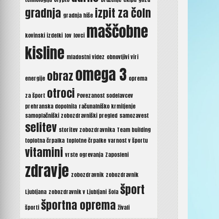
gradnja
izpit za čoln
gradnja hiše
maščobne
kovinski izdelki
lov
lovci
kisline
mladostni videz
obnovljivi viri
omega 3
obraz
energije
oprema
otroci
za šport
Povezanost sodelavcev
prehranska dopolnila
računalniško krmiljenje
samoplačniški zobozdravniški pregled
samozavest
selitev
storitev zobozdravnika
Team building
toplotna črpalka
toplotne črpalke
varnost v športu
vitamini
vrste ogrevanja
Zaposleni
zdravje
zobozdravnik
zobozdravnik
šport
Ljubljana
zobozdravnik v Ljubljani
šola
športna oprema
športi
živali