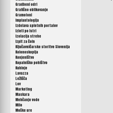
Gradbeni odri
prispev
Grafično oblikovanje
Gramofoni
Implantologija
Izdelava spletnih portalov
Izleti po Istri
Izolacija strehe
Izpit za čoln
Ključavničarske storitve Slovenija
Kolonoskopija
Konjeništvo
Kopalniško pohištvo
Kuhinje
Lavazza
Ležišča
Lov
Marketing
Maskara
Mehčanje vode
Milo
Moške ure