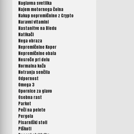
Naglavna svetilka
Najem motornega čolna
Nakup nepremičnine z Crypto
Naravni vitamini
Nastanitve na Bledu
Natikači
Nega obraza
Nepremičnine Koper
Nepremičnine obala
Nesreče pri delu
Normalna koža
Notranja senčila
Odpornost
Omega 3
Opornice za glavo
Osebna rast
Parket
Peči na pelete
Pergola
Pisarniški stoli
Piškoti