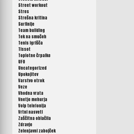
Street workout
Stres
Strešna kritina
Surfinije
Team building
Tek na smučeh
Tenis igrišča
Tissot
Toplotne črpalke
UFO
Uncategorized
Upokojitev
Varstvo otrok
Veze
Vhodna vrata
Vnetje mehurja
Voip telefonija
Vrtni nasveti
Zaščitna oblačila
Zdravje
Zelenjavni zabojček