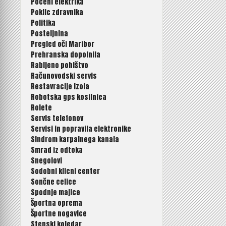
Poceni elektrika
Poklic zdravnika
Politika
Posteljnina
Pregled oči Maribor
Prehranska dopolnila
Rabljeno pohištvo
Računovodski servis
Restavracije Izola
Robotska gps kosilnica
Rolete
Servis telefonov
Servisi in popravila elektronike
Sindrom karpalnega kanala
Smrad iz odtoka
Snegolovi
Sodobni klicni center
Sončne celice
Spodnje majice
Športna oprema
Športne nogavice
Stenski koledar