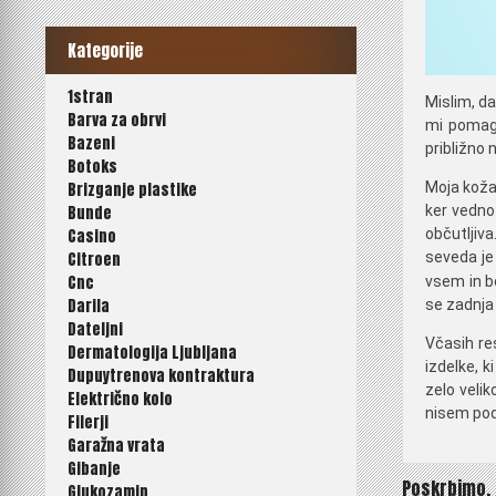
Kategorije
1stran
Mislim, da
Barva za obrvi
mi pomaga
Bazeni
približno 
Botoks
Moja koža 
Brizganje plastike
ker vedno
Bunde
občutljiv
Casino
seveda je
Citroen
Cnc
vsem in b
Darila
se zadnja 
Dateljni
Včasih re
Dermatologija Ljubljana
izdelke, k
Dupuytrenova kontraktura
zelo velik
Električno kolo
nisem pod 
Filerji
Garažna vrata
Gibanje
Navigaci
Poskrbimo,
Glukozamin