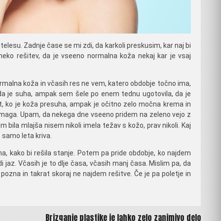
telesu. Zadnje čase se mi zdi, da karkoli preskusim, kar naj bi
ko rešitev, da je vseeno normalna koža nekaj kar je vsaj
 normalna koža in včasih res ne vem, katero obdobje točno ima,
da je suha, ampak sem šele po enem tednu ugotovila, da je
rat, ko je koža presuha, ampak je očitno zelo močna krema in
 pomaga. Upam, da nekega dne vseeno pridem na zeleno vejo z
bila mlajša nisem nikoli imela težav s kožo, prav nikoli. Kaj
o samo leta kriva.
a, kako bi rešila stanje. Potem pa pride obdobje, ko najdem
i jaz. Včasih je to dlje časa, včasih manj časa. Mislim pa, da
 pozna in takrat skoraj ne najdem rešitve. Če je pa poletje in
Brizganje plastike je lahko zelo zanimivo delo