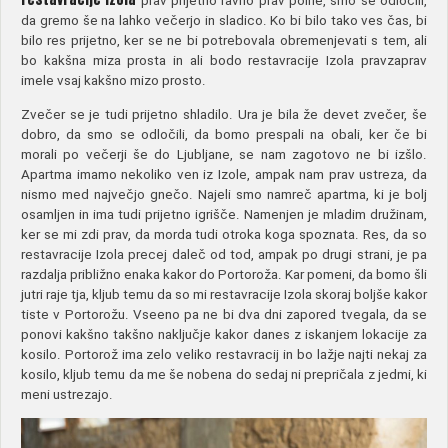
prav prijetno ravno prav polne, smo se odločili,
da gremo še na lahko večerjo in sladico. Ko bi bilo tako ves čas, bi
bilo res prijetno, ker se ne bi potrebovala obremenjevati s tem, ali
bo kakšna miza prosta in ali bodo restavracije Izola pravzaprav
imele vsaj kakšno mizo prosto.
Zvečer se je tudi prijetno shladilo. Ura je bila že devet zvečer, še
dobro, da smo se odločili, da bomo prespali na obali, ker če bi
morali po večerji še do Ljubljane, se nam zagotovo ne bi izšlo.
Apartma imamo nekoliko ven iz Izole, ampak nam prav ustreza, da
nismo med največjo gnečo. Najeli smo namreč apartma, ki je bolj
osamljen in ima tudi prijetno igrišče. Namenjen je mladim družinam,
ker se mi zdi prav, da morda tudi otroka koga spoznata. Res, da so
restavracije Izola precej daleč od tod, ampak po drugi strani, je pa
razdalja približno enaka kakor do Portoroža. Kar pomeni, da bomo šli
jutri raje tja, kljub temu da so mi restavracije Izola skoraj boljše kakor
tiste v Portorožu. Vseeno pa ne bi dva dni zapored tvegala, da se
ponovi kakšno takšno naključje kakor danes z iskanjem lokacije za
kosilo. Portorož ima zelo veliko restavracij in bo lažje najti nekaj za
kosilo, kljub temu da me še nobena do sedaj ni prepričala z jedmi, ki
meni ustrezajo.