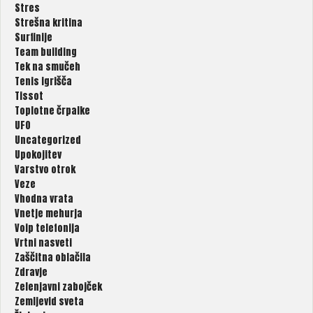
Stres
Strešna kritina
Surfinije
Team building
Tek na smučeh
Tenis igrišča
Tissot
Toplotne črpalke
UFO
Uncategorized
Upokojitev
Varstvo otrok
Veze
Vhodna vrata
Vnetje mehurja
Voip telefonija
Vrtni nasveti
Zaščitna oblačila
Zdravje
Zelenjavni zabojček
Zemljevid sveta