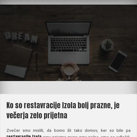
Skip
to
content
Ko so restavracije Izola bolj prazne, je
večerja zelo prijetna
Zvečer smo mislili, da bomo šli tako domov, ker so bile pa
restavracije Izola