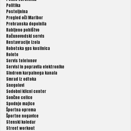
Politika
Posteljnina
Pregled oči Maribor
Prehranska dopolnila
Rabljeno pohištvo
Računovodski servis
Restavracije Izola
Robotska gps kosilnica
Rolete
Servis telefonov
Servisi in popravila elektronike
Sindrom karpalnega kanala
Smrad iz odtoka
Snegolovi
Sodobni klicni center
Sončne celice
Spodnje majice
Športna oprema
Športne nogavice
Stenski koledar
Street workout