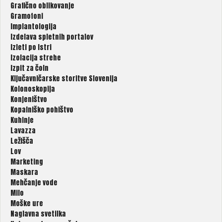
Grafično oblikovanje
Gramofoni
Implantologija
Izdelava spletnih portalov
Izleti po Istri
Izolacija strehe
Izpit za čoln
Ključavničarske storitve Slovenija
Kolonoskopija
Konjeništvo
Kopalniško pohištvo
Kuhinje
Lavazza
Ležišča
Lov
Marketing
Maskara
Mehčanje vode
Milo
Moške ure
Naglavna svetilka