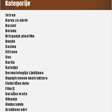
Kategorije
1stran
Barva za obrvi
Bazeni
Botoks
Brizganje plastike
Bunde
Casino
Citroen
Cnc
Darila
Dateljni
Dermatologija Ljubljana
Dupuytrenova kontraktura
Električno kolo
Filerji
Garažna vrata
Gibanje
Glukozamin
Gradbeni odri