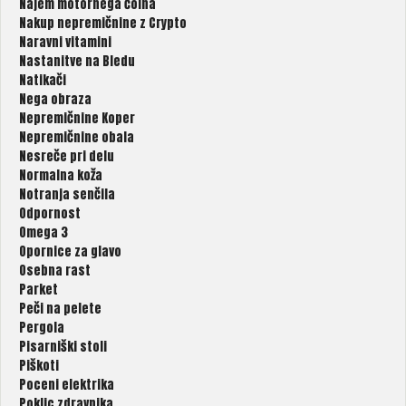
Najem motornega čolna
Nakup nepremičnine z Crypto
Naravni vitamini
Nastanitve na Bledu
Natikači
Nega obraza
Nepremičnine Koper
Nepremičnine obala
Nesreče pri delu
Normalna koža
Notranja senčila
Odpornost
Omega 3
Opornice za glavo
Osebna rast
Parket
Peči na pelete
Pergola
Pisarniški stoli
Piškoti
Poceni elektrika
Poklic zdravnika