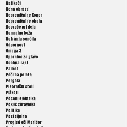
Natikači
Nega obraza
Nepremičnine Koper
Nepremičnine obala
Nesreče pri delu
Normalna koža
Notranja senčila
Odpornost
Omega 3
Opornice za glavo
Osebna rast
Parket
Peči na pelete
Pergola
Pisarniški stoli
Piškoti
Poceni elektrika
Poklic zdravnika
Politika
Posteljnina
Pregled oči Maribor