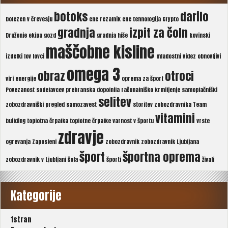
botoks
darilo
bolezen v črevesju
cnc rezalnik
cnc tehnologija
Crypto
gradnja
izpit za čoln
Druženje
ekipa
gozd
gradnja hiše
kovinski
maščobne kisline
izdelki
lov
lovci
mladostni videz
obnovljivi
omega 3
obraz
otroci
viri energije
oprema za šport
Povezanost sodelavcev
prehranska dopolnila
računalniško krmiljenje
samoplačniški
selitev
zobozdravniški pregled
samozavest
storitev zobozdravnika
Team
vitamini
building
toplotna črpalka
toplotne črpalke
varnost v športu
vrste
zdravje
ogrevanja
Zaposleni
zobozdravnik
zobozdravnik Ljubljana
šport
športna oprema
zobozdravnik v Ljubljani
šola
športi
živali
Kategorije
1stran