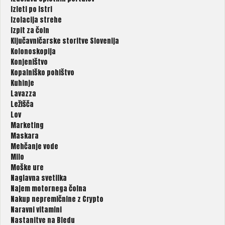
Izleti po Istri
Izolacija strehe
Izpit za čoln
Ključavničarske storitve Slovenija
Kolonoskopija
Konjeništvo
Kopalniško pohištvo
Kuhinje
Lavazza
Ležišča
Lov
Marketing
Maskara
Mehčanje vode
Milo
Moške ure
Naglavna svetilka
Najem motornega čolna
Nakup nepremičnine z Crypto
Naravni vitamini
Nastanitve na Bledu