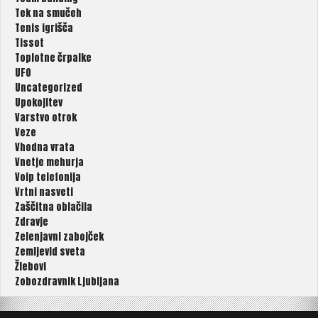
Tek na smučeh
Tenis igrišča
Tissot
Toplotne črpalke
UFO
Uncategorized
Upokojitev
Varstvo otrok
Veze
Vhodna vrata
Vnetje mehurja
Voip telefonija
Vrtni nasveti
Zaščitna oblačila
Zdravje
Zelenjavni zabojček
Zemljevid sveta
Žlebovi
Zobozdravnik Ljubljana