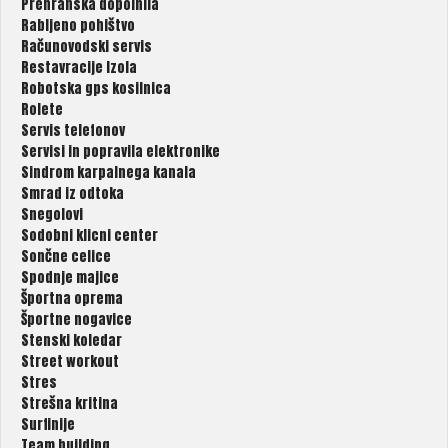
Prehranska dopolnila
Rabljeno pohištvo
Računovodski servis
Restavracije Izola
Robotska gps kosilnica
Rolete
Servis telefonov
Servisi in popravila elektronike
Sindrom karpalnega kanala
Smrad iz odtoka
Snegolovi
Sodobni klicni center
Sončne celice
Spodnje majice
Športna oprema
Športne nogavice
Stenski koledar
Street workout
Stres
Strešna kritina
Surfinije
Team building