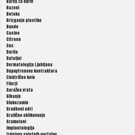
Barva za obrvi
Bazeni
Botoks
Brizganje plastike
Bunde
Casino
Citroen
Cnc
Darila
Dateljni
Dermatologija Ljubljana
Dupuytrenova kontraktura
Električno kolo
Filerji
Garažna vrata
Gibanje
Glukozamin
Gradbeni odri
Grafično oblikovanje
Gramofoni
Implantologija
Izdelava spletnih portalov