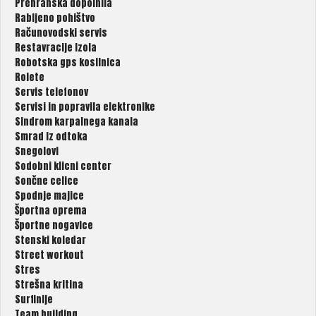
Prehranska dopolnila
Rabljeno pohištvo
Računovodski servis
Restavracije Izola
Robotska gps kosilnica
Rolete
Servis telefonov
Servisi in popravila elektronike
Sindrom karpalnega kanala
Smrad iz odtoka
Snegolovi
Sodobni klicni center
Sončne celice
Spodnje majice
Športna oprema
Športne nogavice
Stenski koledar
Street workout
Stres
Strešna kritina
Surfinije
Team building