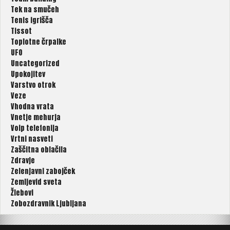
Tek na smučeh
Tenis igrišča
Tissot
Toplotne črpalke
UFO
Uncategorized
Upokojitev
Varstvo otrok
Veze
Vhodna vrata
Vnetje mehurja
Voip telefonija
Vrtni nasveti
Zaščitna oblačila
Zdravje
Zelenjavni zabojček
Zemljevid sveta
Žlebovi
Zobozdravnik Ljubljana