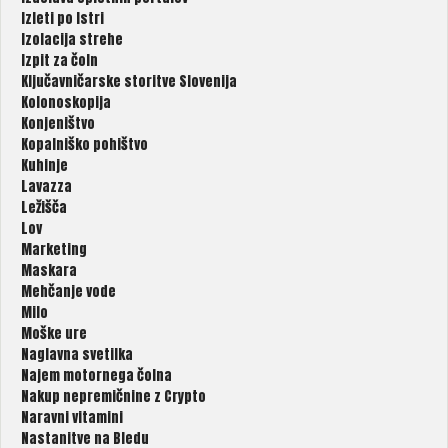
Izleti po Istri
Izolacija strehe
Izpit za čoln
Ključavničarske storitve Slovenija
Kolonoskopija
Konjeništvo
Kopalniško pohištvo
Kuhinje
Lavazza
Ležišča
Lov
Marketing
Maskara
Mehčanje vode
Milo
Moške ure
Naglavna svetilka
Najem motornega čolna
Nakup nepremičnine z Crypto
Naravni vitamini
Nastanitve na Bledu