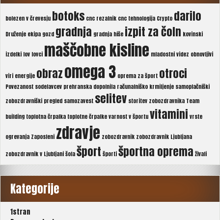
botoks
darilo
bolezen v črevesju
cnc rezalnik
cnc tehnologija
Crypto
gradnja
izpit za čoln
Druženje
ekipa
gozd
gradnja hiše
kovinski
maščobne kisline
izdelki
lov
lovci
mladostni videz
obnovljivi
omega 3
obraz
otroci
viri energije
oprema za šport
Povezanost sodelavcev
prehranska dopolnila
računalniško krmiljenje
samoplačniški
selitev
zobozdravniški pregled
samozavest
storitev zobozdravnika
Team
vitamini
building
toplotna črpalka
toplotne črpalke
varnost v športu
vrste
zdravje
ogrevanja
Zaposleni
zobozdravnik
zobozdravnik Ljubljana
šport
športna oprema
zobozdravnik v Ljubljani
šola
športi
živali
Kategorije
1stran